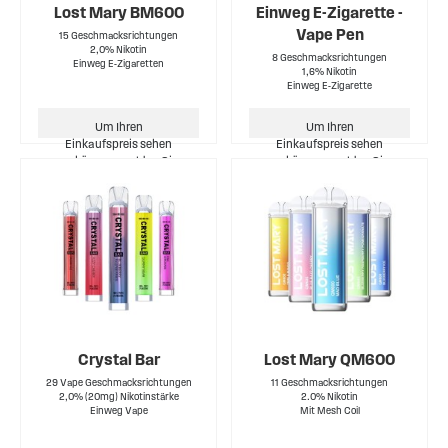
Lost Mary BM600
Einweg E-Zigarette -
Vape Pen
15 Geschmacksrichtungen
2,0% Nikotin
8 Geschmacksrichtungen
Einweg E-Zigaretten
1,6% Nikotin
Einweg E-Zigarette
Multipack ab 4,99 €
Um Ihren
Um Ihren
Einkaufspreis sehen
Einkaufspreis sehen
zu können, melden Sie
zu können, melden Sie
sich bitte an.
sich bitte an.
Crystal Bar
Lost Mary QM600
29 Vape Geschmacksrichtungen
11 Geschmacksrichtungen
2,0% (20mg) Nikotinstärke
2.0% Nikotin
Einweg Vape
Mit Mesh Coil
Multipack ab 6,99 €