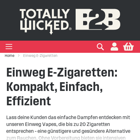
IGEN EINWEG E-ZIGARETTEN
IGEN VAPE PODS
IGEN VAPE KITS
EIGEN MARKEN
Suchen
My
+
+
+
+
Zigaretten
 Arten
ken
Home
Einweg E-Zigaretten
+
+
kits
ken
Einweg E-Zigaretten:
Kompakt, Einfach,
Effizient
Lass deine Kunden das einfache Dampfen entdecken mit
unseren Einweg Vapes, die bis zu 20 Zigaretten
entsprechen – eine günstigere und gesündere Alternative
zum Rauchen. Ohne Vorbereitung bieten sie intensiven