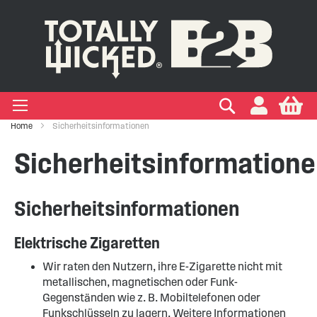
EN EINWEG E-ZIGARETTEN
EN VAPE PODS
N VAPE KITS
EN MARKEN
Suchen
My
+
+
+
+
garetten
rten
n
Home
Sicherheitsinformationen
+
+
s
n
Sicherheitsinformation
Sicherheitsinformationen
Elektrische Zigaretten
Wir raten den Nutzern, ihre E-Zigarette nicht mit
metallischen, magnetischen oder Funk-
Gegenständen wie z. B. Mobiltelefonen oder
Funkschlüsseln zu lagern. Weitere Informationen