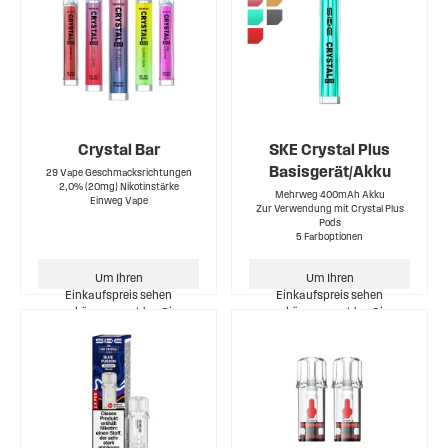
Crystal Bar
SKE Crystal Plus
Basisgerät/Akku
29 Vape Geschmacksrichtungen
2,0% (20mg) Nikotinstärke
Mehrweg 400mAh Akku
Einweg Vape
Zur Verwendung mit Crystal Plus
Pods
5 Farboptionen
Um Ihren
Um Ihren
Einkaufspreis sehen
Einkaufspreis sehen
zu können, melden Sie
zu können, melden Sie
sich bitte an.
sich bitte an.