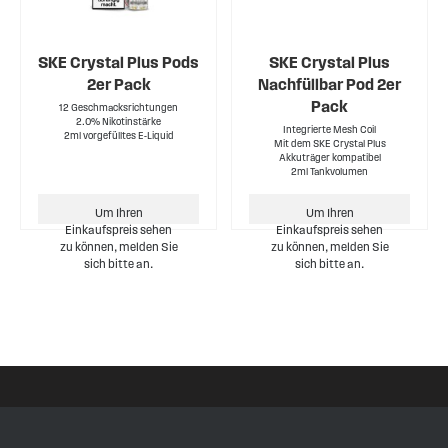
SKE Crystal Plus Pods
SKE Crystal Plus
2er Pack
Nachfüllbar Pod 2er
Pack
12 Geschmacksrichtungen
2.0% Nikotinstärke
Integrierte Mesh Coil
2ml vorgefülltes E-Liquid
Mit dem SKE Crystal Plus
Akkuträger kompatibel
2ml Tankvolumen
Um Ihren
Um Ihren
Einkaufspreis sehen
Einkaufspreis sehen
zu können, melden Sie
zu können, melden Sie
sich bitte an.
sich bitte an.