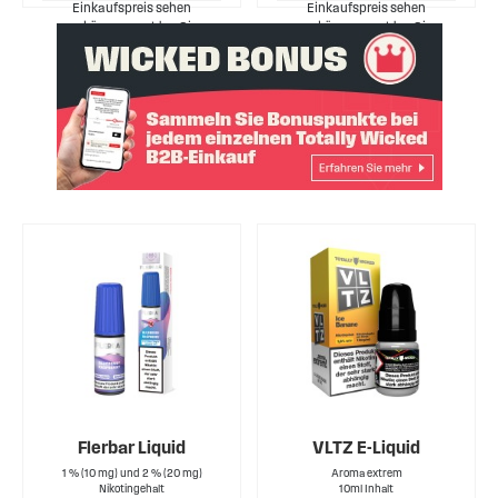
Einkaufspreis sehen
Einkaufspreis sehen
zu können, melden Sie
zu können, melden Sie
sich bitte an.
sich bitte an.
Flerbar Liquid
VLTZ E-Liquid
1 % (10 mg) und 2 % (20 mg)
Aroma extrem
Nikotingehalt
10ml Inhalt