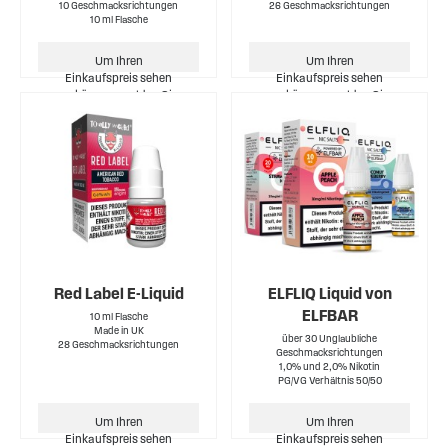
10 Geschmacksrichtungen
26 Geschmacksrichtungen
10 ml Flasche
Um Ihren
Um Ihren
Einkaufspreis sehen
Einkaufspreis sehen
zu können, melden Sie
zu können, melden Sie
sich bitte an.
sich bitte an.
Red Label E-Liquid
ELFLIQ Liquid von
ELFBAR
10 ml Flasche
Made in UK
über 30 Unglaubliche
28 Geschmacksrichtungen
Geschmacksrichtungen
1,0% und 2,0% Nikotin
PG/VG Verhältnis 50/50
Um Ihren
Um Ihren
Einkaufspreis sehen
Einkaufspreis sehen