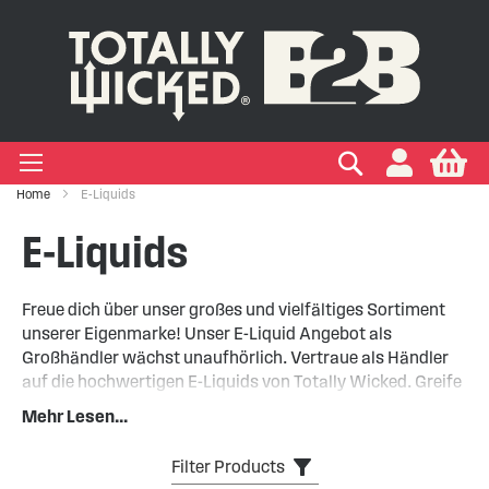
IGEN EINWEG E-ZIGARETTEN
IGEN VAPE PODS
IGEN VAPE KITS
EIGEN MARKEN
Suchen
My
+
+
+
+
Zigaretten
 Arten
ken
Home
E-Liquids
+
+
kits
ken
E-Liquids
Freue dich über unser großes und vielfältiges Sortiment
unserer Eigenmarke! Unser E-Liquid Angebot als
Großhändler wächst unaufhörlich. Vertraue als Händler
auf die hochwertigen E-Liquids von Totally Wicked. Greife
zu und begeistere deine Kunden!
Mehr Lesen...
Weiterlesen...
Filter Products