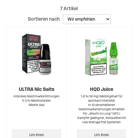
7
Artikel
Sortieren nach
ULTRA Nic Salts
HQD Juice
intensive Geschmacksrichtungen
1,8 % (18 mg) Nikotingehalt für
2.0 % Nikotinstärken
spürbare Intensität
Nikotin-Salz
In 10 verschiedenen
Geschmacksrichtungen erhältlich
Für „Mouth-to-Lung“ (MTL)
Dampfer geeingnet, kompatibel mit
Low Wattage Pod Systemen
Um Ihren
Um Ihren