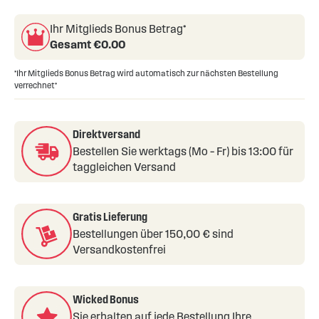
the
Ihr Mitglieds Bonus Betrag*
images
Gesamt €
0.00
gallery
*Ihr Mitglieds Bonus Betrag wird automatisch zur nächsten Bestellung
verrechnet*
Direktversand
Bestellen Sie werktags (Mo – Fr) bis 13:00 für
taggleichen Versand
Gratis Lieferung
Bestellungen über 150,00 € sind
Versandkostenfrei
Wicked Bonus
Sie erhalten auf jede Bestellung Ihre