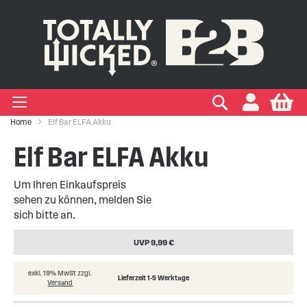
IGEN EINWEG E-ZIGARETTEN
IGEN VAPE PODS
IGEN VAPE KITS
EIGEN MARKEN
Suchen
My
+
+
+
+
Zigaretten
 Arten
ken
Home
Elf Bar ELFA Akku
+
+
Elf Bar ELFA Akku
kits
ken
Um Ihren Einkaufspreis
sehen zu können, melden Sie
sich bitte an.
UVP 9,99 €
exkl. 19% MwSt zzgl.
Lieferzeit 1-5 Werktage
Versand