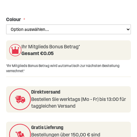
Skip
to
the
Colour
beginning
of
the
images
Ihr Mitglieds Bonus Betrag*
gallery
Gesamt €
0.05
*Ihr Mitglieds Bonus Betrag wird automatisch zur nächsten Bestellung
verrechnet*
Direktversand
Bestellen Sie werktags (Mo – Fr) bis 13:00 für
taggleichen Versand
Gratis Lieferung
Bestellungen über 150,00 € sind