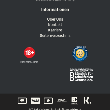
Informationen
Über Uns
Kontakt
Karriere
Seitenverzeichnis
Protect the
18+
children
Mehr Informationen
Bündnis für Tabakfreien
Genuss e.V.
© Totally Wicked E-Liquid (Europe) GmbH