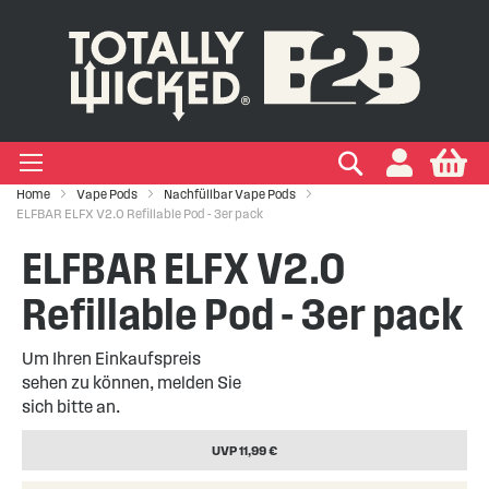
IGEN EINWEG E-ZIGARETTEN
IGEN VAPE PODS
IGEN VAPE KITS
EIGEN MARKEN
Suchen
My
+
+
+
+
Zigaretten
 Arten
ken
Home
Vape Pods
Nachfüllbar Vape Pods
ELFBAR ELFX V2.0 Refillable Pod - 3er pack
+
+
kits
ken
ELFBAR ELFX V2.0
Refillable Pod - 3er pack
Um Ihren Einkaufspreis
sehen zu können, melden Sie
sich bitte an.
UVP 11,99 €