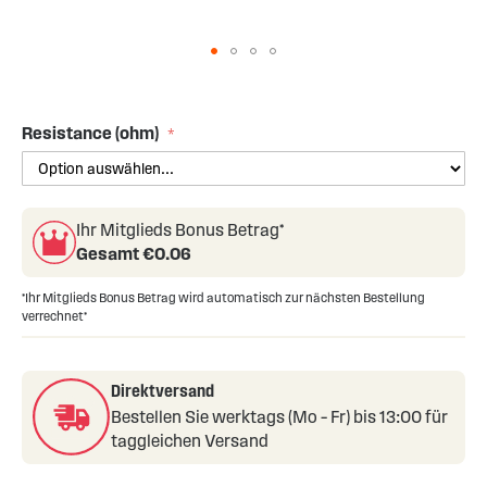
Skip
to
the
Resistance (ohm)
beginning
of
the
images
Ihr Mitglieds Bonus Betrag*
gallery
Gesamt €
0.06
*Ihr Mitglieds Bonus Betrag wird automatisch zur nächsten Bestellung
verrechnet*
Direktversand
Bestellen Sie werktags (Mo – Fr) bis 13:00 für
taggleichen Versand