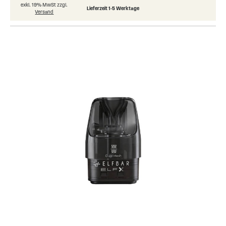
exkl. 19% MwSt zzgl.
Lieferzeit 1-5 Werktage
Versand
Skip
to
the
end
of
the
images
gallery