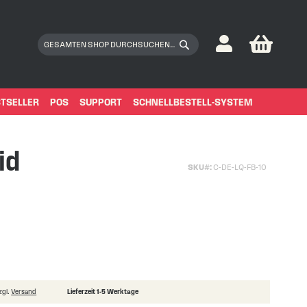
My Car
Suchen
Suchen
TSELLER
POS
SUPPORT
SCHNELLBESTELL-SYSTEM
id
SKU
C-DE-LQ-FB-10
zgl.
Versand
Lieferzeit 1-5 Werktage