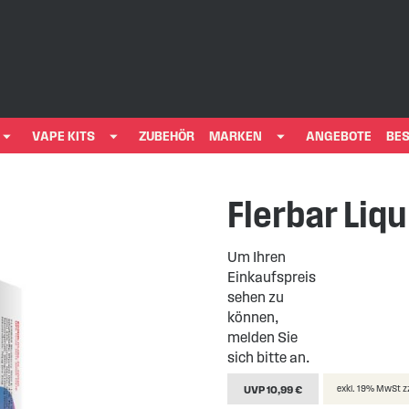
VAPE KITS
ZUBEHÖR
MARKEN
ANGEBOTE
BES
Flerbar Liqu
Um Ihren
Einkaufspreis
sehen zu
können,
melden Sie
sich bitte an.
UVP 10,99 €
exkl. 19% MwSt z