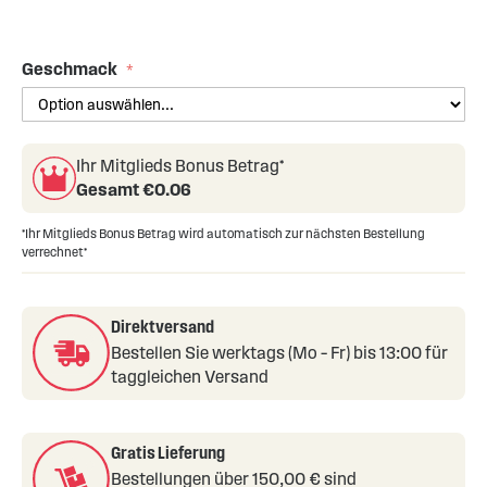
Skip
to
the
Geschmack
beginning
of
the
images
Ihr Mitglieds Bonus Betrag*
gallery
Gesamt €
0.06
*Ihr Mitglieds Bonus Betrag wird automatisch zur nächsten Bestellung
verrechnet*
Direktversand
Bestellen Sie werktags (Mo – Fr) bis 13:00 für
taggleichen Versand
Gratis Lieferung
Bestellungen über 150,00 € sind