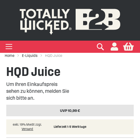
IGEN EINWEG E-ZIGARETTEN
IGEN VAPE PODS
IGEN VAPE KITS
EIGEN MARKEN
Suchen
My
+
+
+
+
Zigaretten
 Arten
ken
Home
E-Liquids
HQD Juice
+
+
HQD Juice
kits
ken
Um Ihren Einkaufspreis
sehen zu können, melden Sie
sich bitte an.
UVP 10,99 €
exkl. 19% MwSt zzgl.
Lieferzeit 1-5 Werktage
Versand