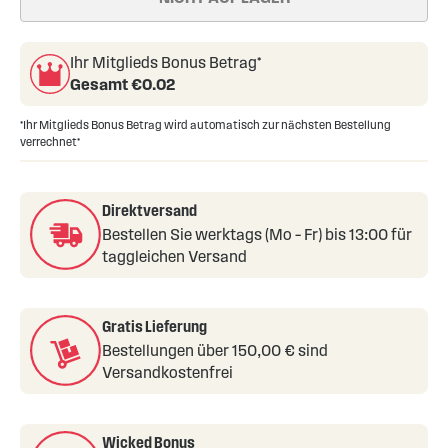
of
the
Ihr Mitglieds Bonus Betrag*
images
Gesamt €
0.02
gallery
*Ihr Mitglieds Bonus Betrag wird automatisch zur nächsten Bestellung
verrechnet*
Direktversand
Bestellen Sie werktags (Mo – Fr) bis 13:00 für
taggleichen Versand
Gratis Lieferung
Bestellungen über 150,00 € sind
Versandkostenfrei
Wicked Bonus