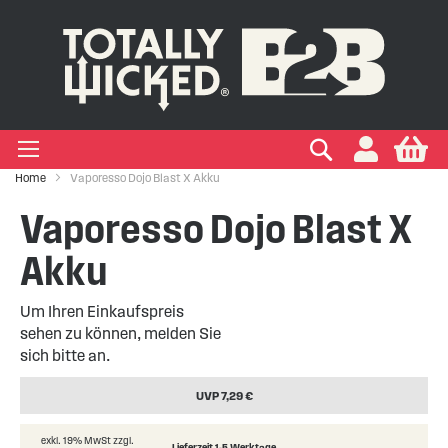
IGEN EINWEG E-ZIGARETTEN
IGEN VAPE PODS
IGEN VAPE KITS
EIGEN MARKEN
Suchen
My
+
+
+
+
Zigaretten
 Arten
ken
Home
Vaporesso Dojo Blast X Akku
+
+
Vaporesso Dojo Blast X
kits
ken
Akku
Um Ihren Einkaufspreis
sehen zu können, melden Sie
sich bitte an.
UVP 7,29 €
exkl. 19% MwSt zzgl.
Lieferzeit 1-5 Werktage