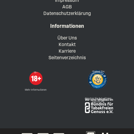
Impressum
AGB
Datenschutzerklärung
Informationen
Über Uns
Kontakt
Karriere
Seitenverzeichnis
Protect the
18+
children
Mehr Informationen
Bündnis für Tabakfreien
Genuss e.V.