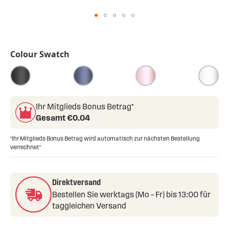
Skip
to
the
Colour Swatch
beginning
of
the
images
gallery
Ihr Mitglieds Bonus Betrag*
Gesamt €
0.04
*Ihr Mitglieds Bonus Betrag wird automatisch zur nächsten Bestellung
verrechnet*
Direktversand
Bestellen Sie werktags (Mo – Fr) bis 13:00 für
taggleichen Versand