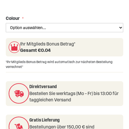
Skip
to
the
Colour
beginning
of
the
images
Ihr Mitglieds Bonus Betrag*
gallery
Gesamt €
0.04
*Ihr Mitglieds Bonus Betrag wird automatisch zur nächsten Bestellung
verrechnet*
Direktversand
Bestellen Sie werktags (Mo – Fr) bis 13:00 für
taggleichen Versand
Gratis Lieferung
Bestellungen über 150,00 € sind