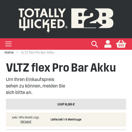
IGEN EINWEG E-ZIGARETTEN
IGEN VAPE PODS
IGEN VAPE KITS
EIGEN MARKEN
Suchen
My
+
+
+
+
Zigaretten
 Arten
ken
Home
VLTZ flex Pro Bar Akku
+
+
VLTZ flex Pro Bar Akku
kits
ken
Um Ihren Einkaufspreis
sehen zu können, melden Sie
sich bitte an.
UVP 9,99 €
exkl. 19% MwSt zzgl.
Lieferzeit 1-5 Werktage
Versand