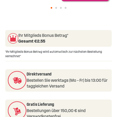
Skip
to
the
beginning
Ihr Mitglieds Bonus Betrag*
of
Gesamt €
2.55
the
images
*Ihr Mitglieds Bonus Betrag wird automatisch zur nächsten Bestellung
gallery
verrechnet*
Direktversand
Bestellen Sie werktags (Mo – Fr) bis 13:00 für
taggleichen Versand
Gratis Lieferung
Bestellungen über 150,00 € sind
Versandkostenfrei