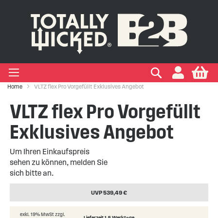
IGEN EINWEG E-ZIGARETTEN
IGEN VAPE PODS
IGEN VAPE KITS
EIGEN MARKEN
Suchen
My
+
+
+
+
Zigaretten
 Arten
ken
Home
VLTZ flex Pro Vorgefüllt Exklusives Angebot
+
+
VLTZ flex Pro Vorgefüllt
kits
ken
Exklusives Angebot
Um Ihren Einkaufspreis
sehen zu können, melden Sie
sich bitte an.
UVP 539,49 €
exkl. 19% MwSt zzgl.
Lieferzeit 1-5 Werktage